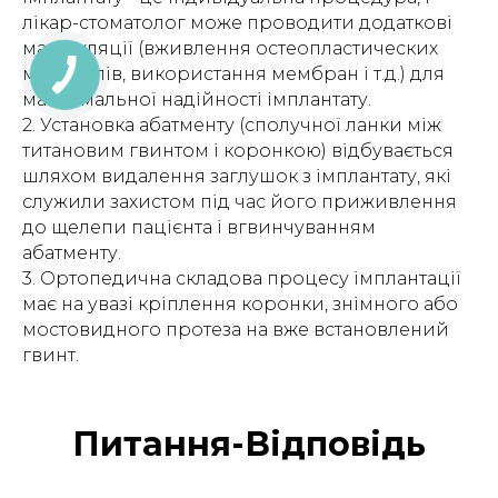
лікар-стоматолог може проводити додаткові
маніпуляції (вживлення остеопластических
матеріалів, використання мембран і т.д.) для
максимальної надійності імплантату.
2. Установка абатменту (сполучної ланки між
титановим гвинтом і коронкою) відбувається
шляхом видалення заглушок з імплантату, які
служили захистом під час його приживлення
до щелепи пацієнта і вгвинчуванням
абатменту.
3. Ортопедична складова процесу імплантації
має на увазі кріплення коронки, знімного або
мостовидного протеза на вже встановлений
гвинт.
Питання-Відповідь