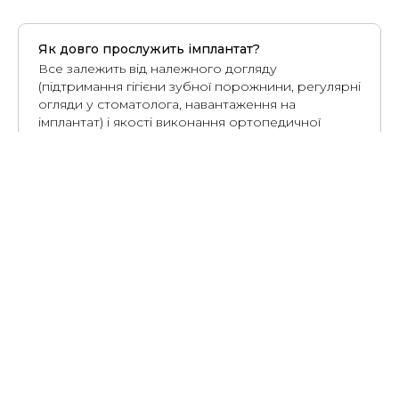
Як довго прослужить імплантат?
Все залежить від належного догляду
(підтримання гігієни зубної порожнини, регулярні
огляди у стоматолога, навантаження на
імплантат) і якості виконання ортопедичної
частини конструкції. При дотриманні всіх
рекомендацій лікаря, термін служби складає
більше 15 років.
Які рекомендації після проведення
хірургічних операцій?
Для того, що б не травмувати кістку та ясна, а
також уникнути сильних навантажень на
імплантат, перший час краще харчуватись
"м'якими" продуктами (напої, перебита в
блендері їжа).