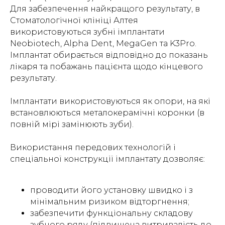
Для забезпечення найкращого результату, в
Стоматологічної клініці Алтея
використовуються зубні імплантати
Neobiotech, Alpha Dent, MegaGen та K3Pro.
Імплантат обирається відповідно до показань
лікаря та побажань пацієнта щодо кінцевого
результату.
Імплантати використовуються як опори, на які
встановлюються металокерамічні коронки (в
повній мірі замінюють зуби).
Використання передових технологій і
спеціальної конструкції імплантату дозволяє:
проводити його установку швидко і з
мінімальним ризиком відторгнення;
забезпечити функціональну складову
зубного ряду (підвищена витривалість до