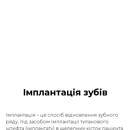
Імплантація зубів
Імплантація – це спосіб відновлення зубного
ряду, під засобом імплантації титанового
штифта (імплантату) в щелепних кісток пацієнта.