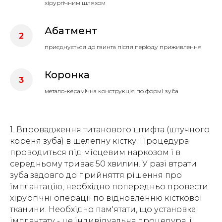
хірургічним шляхом
Абатмент
приєднується до гвинта після періоду приживлення
Коронка
метало-керамічна конструкція по формі зуба
1. Впровадження титанового штифта (штучного
кореня зуба) в щелепну кістку. Процедура
проводиться під місцевим наркозом і в
середньому триває 50 хвилин. У разі втрати
зуба задовго до прийняття рішення про
імплантацію, необхідно попередньо провести
хірургічні операції по відновленню кісткової
тканини. Необхідно пам'ятати, що установка
імплантату - це індивідуальна процедура, і