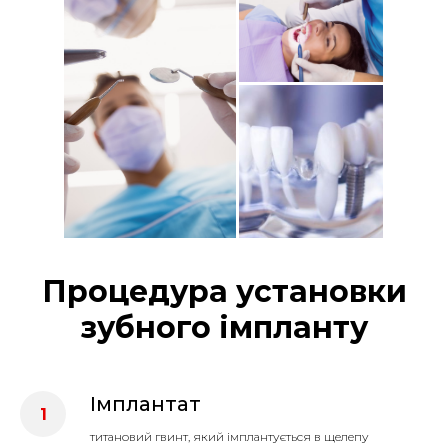
Процедура установки
зубного імпланту
Імплантат
титановий гвинт, який імплантується в щелепу