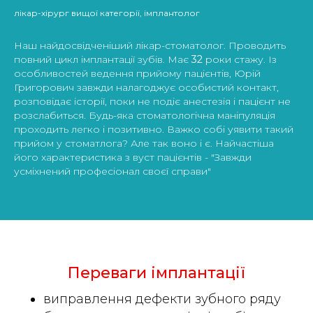
лікар-хірург вищої категорії, імплантолог
Наш найдосвідченіший лікар-стоматолог. Проводить
повний цикл імплантації зубів. Має
32
роки стажу. Із
особливостей ведення прийому пацієнтів, Юрій
Григорович завжди налагоджує особистий контакт,
розповідає історії, поки не подіє анестезія і пацієнт не
розслабиться. Будь-яка стоматологічна маніпуляція
проходить легко і позитивно. Важко собі уявити такий
прийом у стоматлога? Але так воно і є. Найчастіша
його характеристика з вуст пацієнтів - "Завжди
усміхнений професіонал своєї справи"
Переваги імплантації
виправлення дефекти зубного ряду