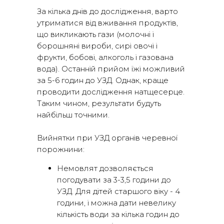
За кілька днів до дослідження, варто
утриматися від вживання продуктів,
що викликають гази (молочні і
борошняні вироби, сирі овочі і
фрукти, бобові, алкоголь і газована
вода). Останній прийом їжі можливий
за 5-6 годин до УЗД. Однак, краще
проводити дослідження натщесерце.
Таким чином, результати будуть
найбільш точними.
Вийнятки при УЗД органів черевної
порожнини:
Немовлят дозволяється
погодувати за 3-3,5 години до
УЗД. Для дітей старшого віку - 4
години, і можна дати невелику
кількість води за кілька годин до