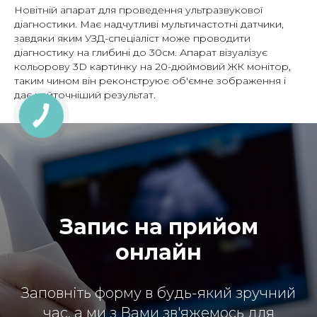
Новітній апарат для проведення ультразвукової
діагностики. Має надчутливі мультичастотні датчики,
завдяки яким УЗД-спеціаліст може проводити
діагностику на глибині до 30см. Апарат візуалізує
кольорову 3D картинку на 20-дюймовий ЖК монітор,
таким чином він реконструює об'ємне зображення і
дає найточніший результат.
Запис на прийом
онлайн
Заповніть форму в будь-який зручний
час, а ми з Вами зв'яжемось для